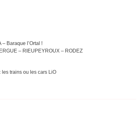
– Baraque l’Ortal !
E ROUERGUE – RIEUPEYROUX – RODEZ
 les trains ou les cars LiO