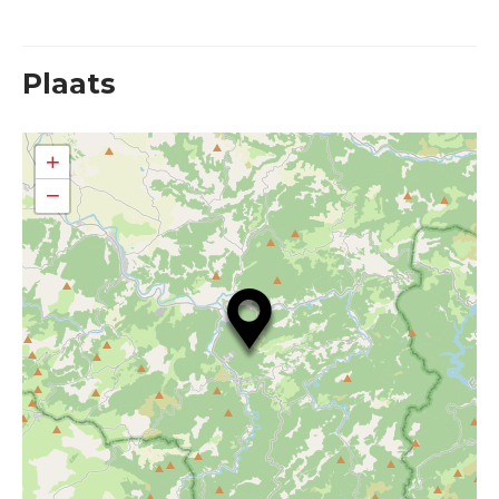
Plaats
+
−