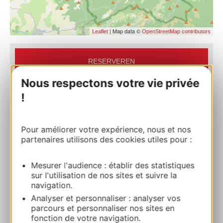
| Map data ©
Leaflet
OpenStreetMap contributors
RESERVEREN
Nous respectons votre vie privée
!
L’Estive
Moulergues 12360 BRUSQUE
Pour améliorer votre expérience, nous et nos
Bereken uw route
partenaires utilisons des cookies utiles pour :
Mesurer l'audience : établir des statistiques
+33565995073
sur l'utilisation de nos sites et suivre la
navigation.
Analyser et personnaliser : analyser vos
E-mail
parcours et personnaliser nos sites en
fonction de votre navigation.