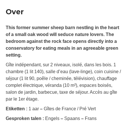
Over
This former summer sheep barn nestling in the heart
of a small oak wood will seduce nature lovers. The
bedroom against the rock face opens directly into a
conservatory for eating meals in an agreeable green
setting.
Gîte indépendant, sur 2 niveaux, isolé, dans les bois. 1
chambre (1 lit 140), salle d’eau (lave-linge), coin cuisine /
séjour (1 lit 90, poêle / cheminée, télévision), chauffage
complet électrique, véranda (10 m²), espaces boisés,
salon de jardin, barbecue, taxe de séjour. Accès au gîte
par le 1er étage.
Etiketten :
1 aar
–
Gîtes de France / Pré Vert
Gesproken talen :
Engels
–
Spaans
–
Frans