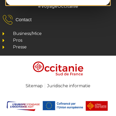
#VoyageOccitanie
Contact
Business/Mice
Pros
Presse
Sitemap
Juridische informatie