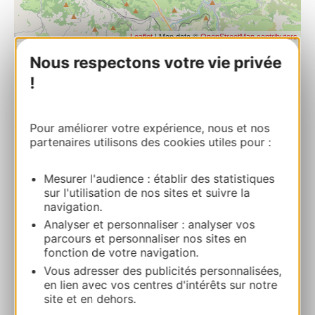
| Map data ©
Leaflet
OpenStreetMap contributors
Nous respectons votre vie privée
RESERVEREN
!
Pour améliorer votre expérience, nous et nos
Evelyne Cavalié
partenaires utilisons des cookies utiles pour :
Apt CSaint-Cyprien-sur-Dourdou 12320
CONQUES-EN-ROUERGUE
Mesurer l'audience : établir des statistiques
sur l'utilisation de nos sites et suivre la
Bereken uw route
navigation.
Analyser et personnaliser : analyser vos
parcours et personnaliser nos sites en
+33565421714
fonction de votre navigation.
Vous adresser des publicités personnalisées,
en lien avec vos centres d'intérêts sur notre
+33607048316
site et en dehors.