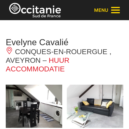
Cookies beheer paneel
MENU
Evelyne Cavalié
CONQUES-EN-ROUERGUE ,
AVEYRON –
HUUR
ACCOMMODATIE