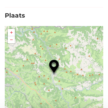
Plaats
+
−