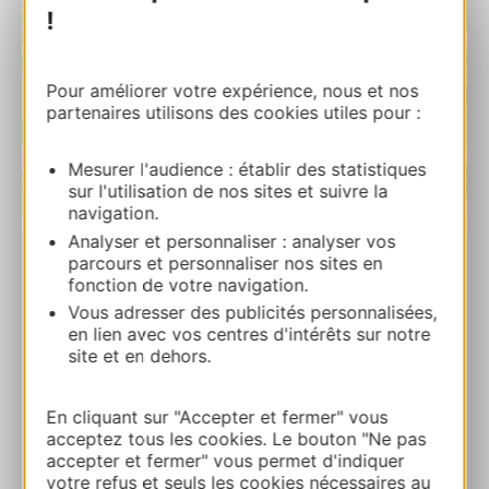
!
Pour améliorer votre expérience, nous et nos
partenaires utilisons des cookies utiles pour :
Mesurer l'audience : établir des statistiques
sur l'utilisation de nos sites et suivre la
| Map data ©
Leaflet
OpenStreetMap contributors
navigation.
Analyser et personnaliser : analyser vos
parcours et personnaliser nos sites en
Chez Marie
fonction de votre navigation.
216, Camp RedonRDC 12520 COMPEYRE
Vous adresser des publicités personnalisées,
en lien avec vos centres d'intérêts sur notre
site et en dehors.
Bereken uw route
En cliquant sur "Accepter et fermer" vous
+33684456974
acceptez tous les cookies. Le bouton "Ne pas
accepter et fermer" vous permet d'indiquer
votre refus et seuls les cookies nécessaires au