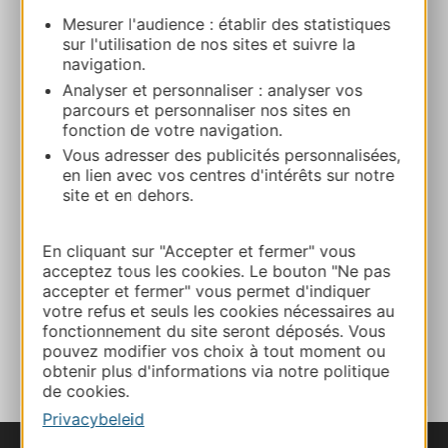
Au jardin des sens
Mesurer l'audience : établir des statistiques
15, avenue Saint Pierre 12500 ESPALION
sur l'utilisation de nos sites et suivre la
navigation.
Bereken uw route
Analyser et personnaliser : analyser vos
parcours et personnaliser nos sites en
fonction de votre navigation.
+33674323182
Vous adresser des publicités personnalisées,
en lien avec vos centres d'intérêts sur notre
site et en dehors.
E-mail
En cliquant sur "Accepter et fermer" vous
acceptez tous les cookies. Le bouton "Ne pas
Website
accepter et fermer" vous permet d'indiquer
votre refus et seuls les cookies nécessaires au
fonctionnement du site seront déposés. Vous
TOEVOEGEN
AAN NOTITIEBOEKJE
pouvez modifier vos choix à tout moment ou
obtenir plus d'informations via notre politique
de cookies.
Privacybeleid