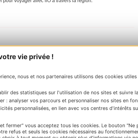
el pour voyager avec liO à travers la région.
tre vie privée !
ience, nous et nos partenaires utilisons des cookies utiles
blir des statistiques sur l'utilisation de nos sites et suivre l
er : analyser vos parcours et personnaliser nos sites en fon
cités personnalisées, en lien avec vos centres d'intérêts su
 et fermer" vous acceptez tous les cookies. Le bouton "Ne 
tre refus et seuls les cookies nécessaires au fonctionneme
choix à tout moment ou obtenir plus d'informations via not