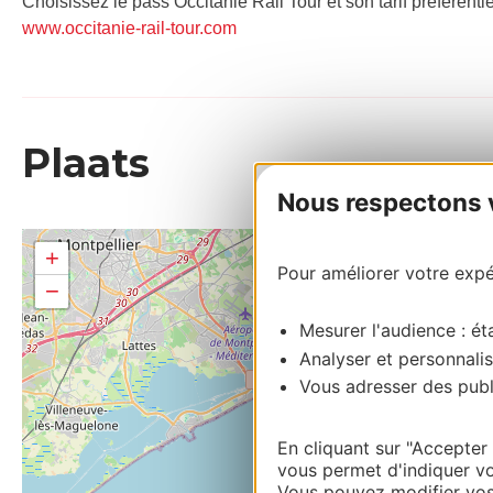
Choisissez le pass Occitanie Rail Tour et son tarif préférenti
www.occitanie-rail-tour.com
Plaats
Nous respectons vo
+
Pour améliorer votre expér
−
Mesurer l'audience : éta
Analyser et personnalis
Vous adresser des publi
En cliquant sur "Accepter
vous permet d'indiquer vo
Vous pouvez modifier vos 