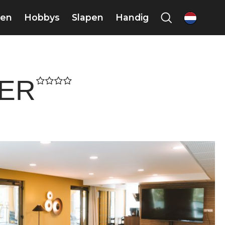
en
Hobbys
Slapen
Handig
nl
IER