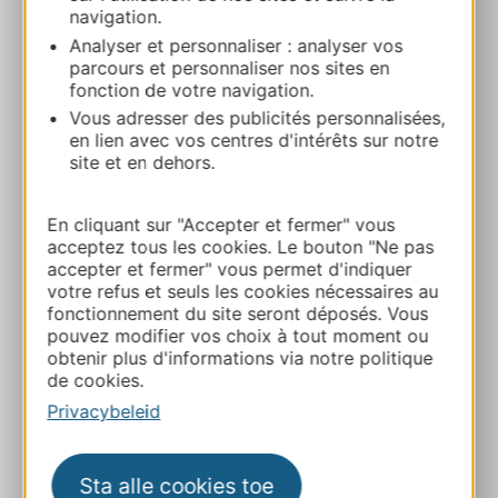
Bereken uw route
navigation.
Analyser et personnaliser : analyser vos
parcours et personnaliser nos sites en
+33 4 67 56 51 55
fonction de votre navigation.
Vous adresser des publicités personnalisées,
en lien avec vos centres d'intérêts sur notre
E-mail
site et en dehors.
E-mail
En cliquant sur "Accepter et fermer" vous
acceptez tous les cookies. Le bouton "Ne pas
accepter et fermer" vous permet d'indiquer
Website
votre refus et seuls les cookies nécessaires au
fonctionnement du site seront déposés. Vous
pouvez modifier vos choix à tout moment ou
Facebook
obtenir plus d'informations via notre politique
de cookies.
Privacybeleid
TOEVOEGEN
AAN NOTITIEBOEKJE
Sta alle cookies toe