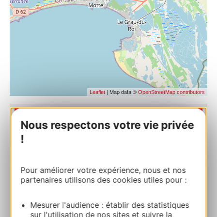
| Map data ©
Leaflet
OpenStreetMap contributors
RESERVEREN
Nous respectons votre vie privée
!
CLUB BELAMBRA – PRESQU’ILE DU
Pour améliorer votre expérience, nous et nos
PONANT
partenaires utilisons des cookies utiles pour :
480 rue Saint Louis 34280 LA GRANDE-
MOTTE
Mesurer l'audience : établir des statistiques
sur l'utilisation de nos sites et suivre la