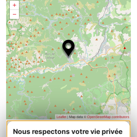
+
−
| Map data ©
Leaflet
OpenStreetMap contributors
Nous respectons votre vie privée
RESERVEREN