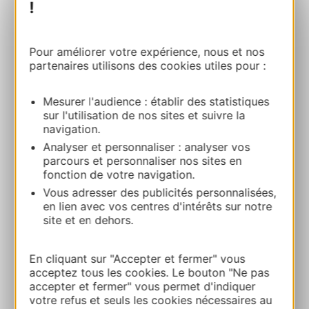
!
SPA THERMAL
Pour améliorer votre expérience, nous et nos
partenaires utilisons des cookies utiles pour :
Thermes de Lamalou-Les-Bains 34240
LAMALOU-LES-BAINS
Mesurer l'audience : établir des statistiques
sur l'utilisation de nos sites et suivre la
Bereken uw route
navigation.
Analyser et personnaliser : analyser vos
parcours et personnaliser nos sites en
+33 4 67 23 36 21
fonction de votre navigation.
Vous adresser des publicités personnalisées,
E-mail
en lien avec vos centres d'intérêts sur notre
site et en dehors.
Website
En cliquant sur "Accepter et fermer" vous
acceptez tous les cookies. Le bouton "Ne pas
accepter et fermer" vous permet d'indiquer
TOEVOEGEN
votre refus et seuls les cookies nécessaires au
AAN NOTITIEBOEKJE