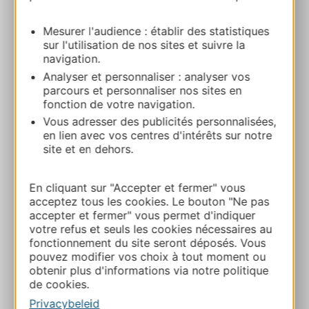
Acroparc du Mas – Tyrolienne aquatique –
Mesurer l'audience : établir des statistiques
Splash
sur l'utilisation de nos sites et suivre la
Route des Gorges du Tarn 12520
navigation.
AGUESSAC
Analyser et personnaliser : analyser vos
parcours et personnaliser nos sites en
fonction de votre navigation.
Bereken uw route
Vous adresser des publicités personnalisées,
en lien avec vos centres d'intérêts sur notre
site et en dehors.
+33670709594
En cliquant sur "Accepter et fermer" vous
E-mail
acceptez tous les cookies. Le bouton "Ne pas
accepter et fermer" vous permet d'indiquer
votre refus et seuls les cookies nécessaires au
Website
fonctionnement du site seront déposés. Vous
pouvez modifier vos choix à tout moment ou
obtenir plus d'informations via notre politique
TOEVOEGEN
de cookies.
AAN NOTITIEBOEKJE
Privacybeleid