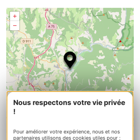
+
−
Nous respectons votre vie privée
!
| Map data ©
Leaflet
OpenStreetMap contributors
Pour améliorer votre expérience, nous et nos
partenaires utilisons des cookies utiles pour :