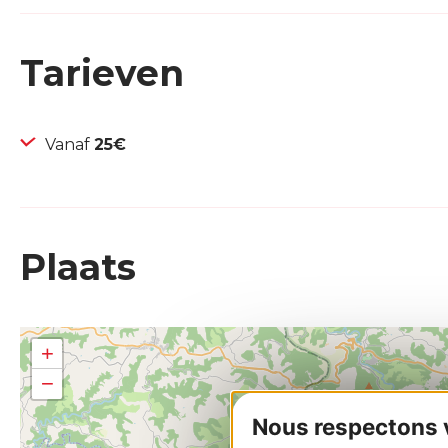
Tarieven
Vanaf
25€
Plaats
+
−
Nous respectons vo