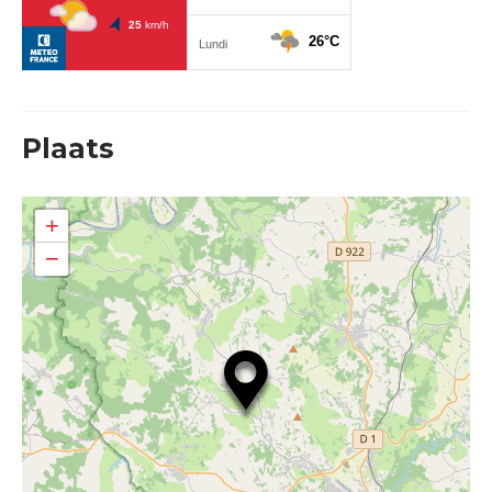
Plaats
+
−