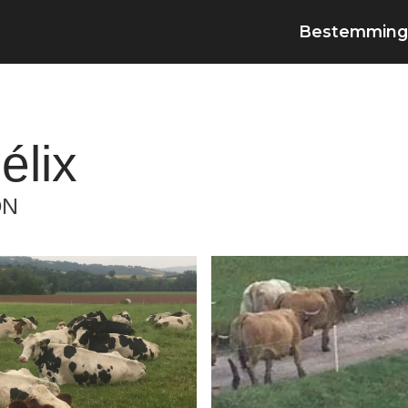
Bestemming
élix
ON