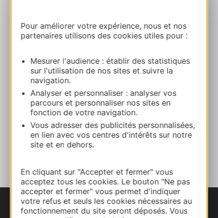
Brasserie Neko
Pour améliorer votre expérience, nous et nos
9 place du Baoumas 12100 CREISSELS
partenaires utilisons des cookies utiles pour :
Bereken uw route
Mesurer l'audience : établir des statistiques
sur l'utilisation de nos sites et suivre la
navigation.
+33682519676
Analyser et personnaliser : analyser vos
parcours et personnaliser nos sites en
fonction de votre navigation.
E-mail
Vous adresser des publicités personnalisées,
en lien avec vos centres d'intérêts sur notre
site et en dehors.
TOEVOEGEN
AAN NOTITIEBOEKJE
En cliquant sur "Accepter et fermer" vous
acceptez tous les cookies. Le bouton "Ne pas
accepter et fermer" vous permet d'indiquer
votre refus et seuls les cookies nécessaires au
fonctionnement du site seront déposés. Vous