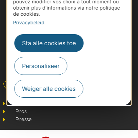
pouvez modifier vos choix à tout moment ou
obtenir plus d'informations via notre politique
de cookies.
Privacybeleid
Sta alle cookies toe
Personaliseer
#VoyageOccitanie
Contact
Weiger alle cookies
Business/Mice
Pros
Presse