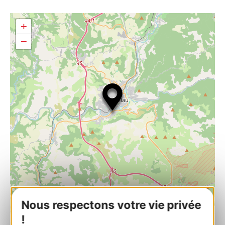
+
−
Nous respectons votre vie privée
| Map data ©
Leaflet
OpenStreetMap contributors
!