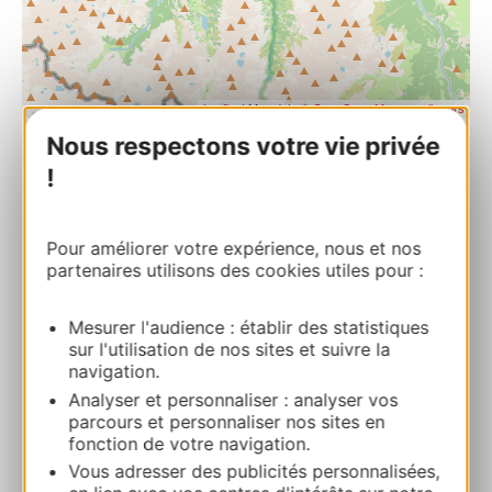
| Map data ©
Leaflet
OpenStreetMap contributors
Nous respectons votre vie privée
!
OFFICE DE TOURISME DE CAUTERETS
Place Mal Foch 65110 CAUTERETS
Pour améliorer votre expérience, nous et nos
Bereken uw route
partenaires utilisons des cookies utiles pour :
Mesurer l'audience : établir des statistiques
05 62 92 50 50
sur l'utilisation de nos sites et suivre la
navigation.
Analyser et personnaliser : analyser vos
E-mail
parcours et personnaliser nos sites en
fonction de votre navigation.
Website
Vous adresser des publicités personnalisées,