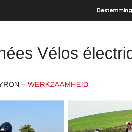
Bestemming
ées Vélos électri
YRON –
WERKZAAMHEID