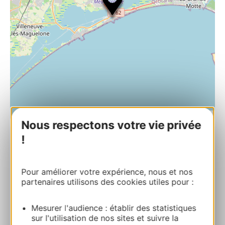
| Map data ©
Leaflet
OpenStreetMap contributors
Nous respectons votre vie privée
!
MASOVIA CROISIERES
Quai Auguste Meynier 34130 MAUGUIO
Pour améliorer votre expérience, nous et nos
partenaires utilisons des cookies utiles pour :
Bereken uw route
Mesurer l'audience : établir des statistiques
+33 6 07 35 18 13
sur l'utilisation de nos sites et suivre la