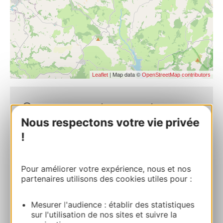
| Map data ©
Leaflet
OpenStreetMap contributors
Location de vélos de route à assistance
électrique à Arvieu
Nous respectons votre vie privée
Route de la rivière 12120 ARVIEU
!
Bereken uw route
Pour améliorer votre expérience, nous et nos
partenaires utilisons des cookies utiles pour :
+33565594989
Mesurer l'audience : établir des statistiques
sur l'utilisation de nos sites et suivre la
E-mail