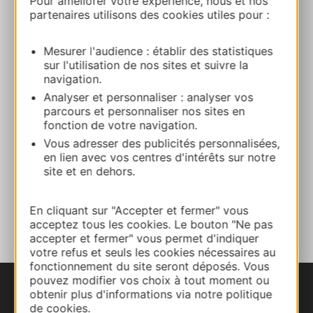
Pour améliorer votre expérience, nous et nos
partenaires utilisons des cookies utiles pour :
+33 6 77 19 37 17
Mesurer l'audience : établir des statistiques
sur l'utilisation de nos sites et suivre la
E-mail
navigation.
Analyser et personnaliser : analyser vos
parcours et personnaliser nos sites en
Website
fonction de votre navigation.
Vous adresser des publicités personnalisées,
en lien avec vos centres d'intérêts sur notre
Facebook
site et en dehors.
TOEVOEGEN
En cliquant sur "Accepter et fermer" vous
AAN NOTITIEBOEKJE
acceptez tous les cookies. Le bouton "Ne pas
accepter et fermer" vous permet d'indiquer
votre refus et seuls les cookies nécessaires au
fonctionnement du site seront déposés. Vous
pouvez modifier vos choix à tout moment ou
obtenir plus d'informations via notre politique
de cookies.