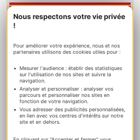
RESERVEREN
Nous respectons votre vie privée
!
CERCLE NAUTIQUE DU VOLVESTRE
1 Route du Plan d’Eau 31310 RIEUX
Pour améliorer votre expérience, nous et nos
partenaires utilisons des cookies utiles pour :
Bereken uw route
Mesurer l'audience : établir des statistiques
sur l'utilisation de nos sites et suivre la
07 83 86 89 76
navigation.
Analyser et personnaliser : analyser vos
parcours et personnaliser nos sites en
E-mail
fonction de votre navigation.
Vous adresser des publicités personnalisées,
en lien avec vos centres d'intérêts sur notre
Website
site et en dehors.
Facebook
En cliquant sur "Accepter et fermer" vous