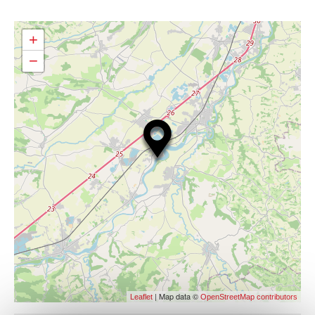
+
−
| Map data ©
Leaflet
OpenStreetMap contributors