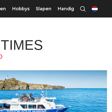
en
Hobbys
Slapen
Handig
nl
TIMES
D