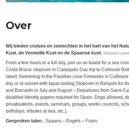
Over
Wij bieden cruises en zeetochten in het hart van het Na
Kust, de Vermeille Kust en de Spaanse kust.
Traduction auto
From a few hours to a full day, join us on board for a sea cru
Costa Brava: stopover in Cadaqués Day trip to Collioure Bo
label) Swimming in the Paulilles cove Fireworks in Colliour
day or at sunset with tapas tasting Stopover in Banyuls for 
and Barcarès in July and August – Departures from Saint-Cyp
disabled Identity papers required for Spain. Dogs allowed, d
privatisations, events, seminars, groups, works councils, sc
birthdays, tributes at sea, etc.).
Gesproken talen :
Spaans
–
Engels
–
Frans