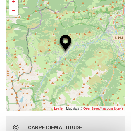
+
−
| Map data ©
Leaflet
OpenStreetMap contributors
CARPE DIEM ALTITUDE