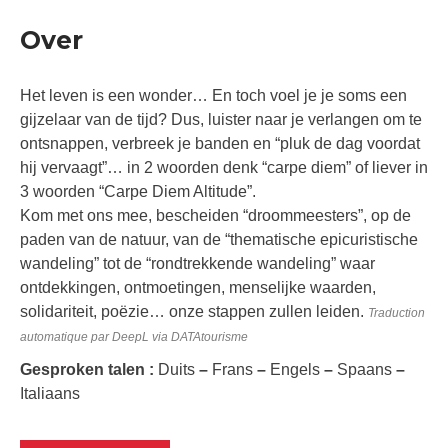
Over
Het leven is een wonder… En toch voel je je soms een
gijzelaar van de tijd? Dus, luister naar je verlangen om te
ontsnappen, verbreek je banden en “pluk de dag voordat
hij vervaagt”… in 2 woorden denk “carpe diem” of liever in
3 woorden “Carpe Diem Altitude”.
Kom met ons mee, bescheiden “droommeesters”, op de
paden van de natuur, van de “thematische epicuristische
wandeling” tot de “rondtrekkende wandeling” waar
ontdekkingen, ontmoetingen, menselijke waarden,
solidariteit, poëzie… onze stappen zullen leiden.
Traduction
automatique par DeepL via DATAtourisme
Gesproken talen :
Duits
–
Frans
–
Engels
–
Spaans
–
Italiaans