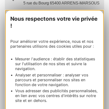
5 rue du Bourg 65400 ARRENS-MARSOUS
Bereken uw route
Nous respectons votre vie privée
!
+33 (0)6 78 49 26 95
Pour améliorer votre expérience, nous et nos
partenaires utilisons des cookies utiles pour :
E-mail
Mesurer l'audience : établir des statistiques
Website
sur l'utilisation de nos sites et suivre la
navigation.
Analyser et personnaliser : analyser vos
Facebook
parcours et personnaliser nos sites en
fonction de votre navigation.
Vous adresser des publicités personnalisées,
TOEVOEGEN
AAN NOTITIEBOEKJE
en lien avec vos centres d'intérêts sur notre
site et en dehors.