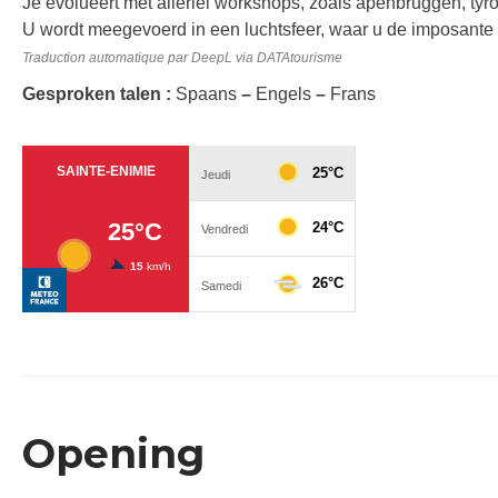
Je evolueert met allerlei workshops, zoals apenbruggen, tyro
U wordt meegevoerd in een luchtsfeer, waar u de imposan
Traduction automatique par DeepL via DATAtourisme
Gesproken talen :
Spaans
–
Engels
–
Frans
Opening