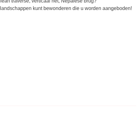
lean traverse, verticaal net, Nepalese brug?
te landschappen kunt bewonderen die u worden aangeboden!