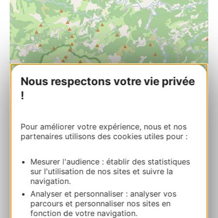
Nous respectons votre vie privée
| Map data ©
Leaflet
OpenStreetMap contributors
!
Aire municipale de camping-car de
Pour améliorer votre expérience, nous et nos
Camarès
partenaires utilisons des cookies utiles pour :
35 Avenue de Brusque 12360 CAMARES
Mesurer l'audience : établir des statistiques
Bereken uw route
sur l'utilisation de nos sites et suivre la
navigation.
Analyser et personnaliser : analyser vos
+33565981520
parcours et personnaliser nos sites en
fonction de votre navigation.