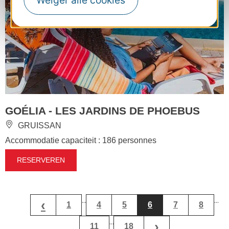
Weiger alle cookies
GOÉLIA - LES JARDINS DE PHOEBUS
GRUISSAN
Accommodatie capaciteit : 186 personnes
RESERVEREN
...
...
‹
1
4
5
6
7
8
...
›
11
18