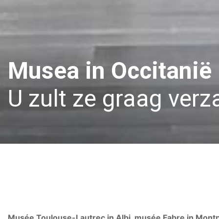
Musea in Occitanië
U zult ze graag ver
Musée Toulouse-Lautrec in Albi, musée Fabre in Montpe