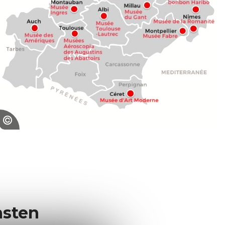
Carte des musées 2019, F. Duvernoy/ CRT
Occitanie
nsten