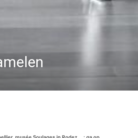
zamelen
llier, musée Soulages in Rodez … : ga op