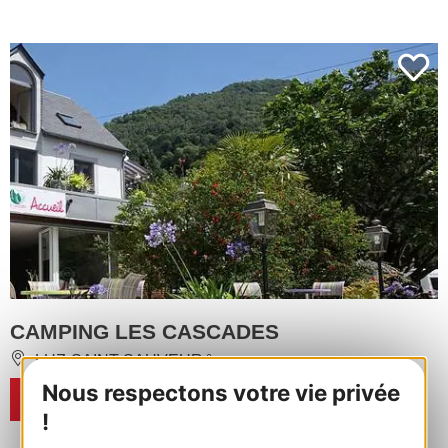
CAMPING LES CASCADES
LUZ-SAINT-SAUVEUR
Op 9,5 km van CAUTERETS
Nous respectons votre vie privée
RESERVEREN
!