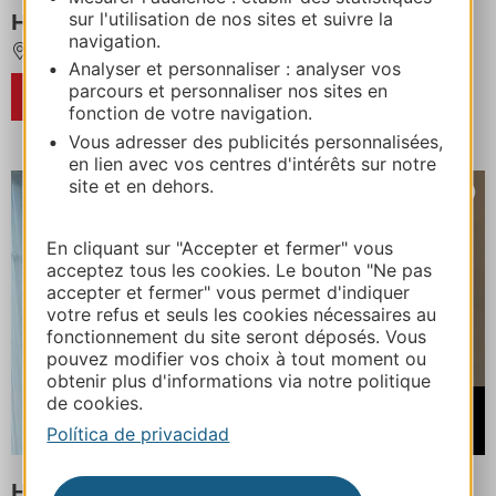
sur l'utilisation de nos sites et suivre la
HOTEL DE LA PYRAMIDE
navigation.
MEZE
7,5 km de SETE
Analyser et personnaliser : analyser vos
parcours et personnaliser nos sites en
RESERVA
fonction de votre navigation.
Vous adresser des publicités personnalisées,
en lien avec vos centres d'intérêts sur notre
site et en dehors.
En cliquant sur "Accepter et fermer" vous
acceptez tous les cookies. Le bouton "Ne pas
accepter et fermer" vous permet d'indiquer
votre refus et seuls les cookies nécessaires au
fonctionnement du site seront déposés. Vous
pouvez modifier vos choix à tout moment ou
obtenir plus d'informations via notre politique
de cookies.
Desde
89€
Política de privacidad
HOTEL LE GOUT DES HOTES