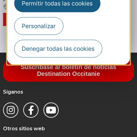
Permitir todas las cookies
FRONTIGNAN
8 km de SETE
RESERVA
Personalizar
‹
1
2
Denegar todas las cookies
Suscríbase al boletín de noticias
Destination Occitanie
Síganos
Otros sitios web