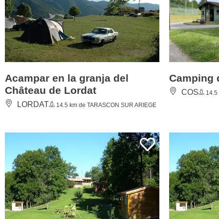
Acampar en la granja del
Camping 
Château de Lordat
COS
14.5
LORDAT
14.5 km de TARASCON SUR ARIEGE
Parc résidentiel de loisirs Les
Parque re