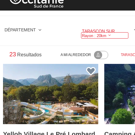
DÉPARTEMENT
TARASCON SUR ARIEGE
Rayon : 20km
23
Resultados
A MI ALREDEDOR
TARASC
Yelloh Village Le Pré Lombard
Camping 
TARASCON-SUR-ARIEGE
ORNOLAC-
TARASCON SUR 
RESERVA