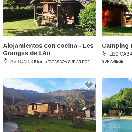
Alojamientos con cocina - Les
Camping P
Granges de Léo
LES CAB
ASTON
SUR ARIEGE
9.5 km de TARASCON SUR ARIEGE
Camping Le Pas de L'Ours
Camping A