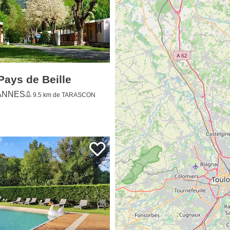
ays de Beille
ANNES
9.5 km de TARASCON
riège La Roucateille