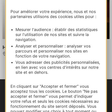
Pour améliorer votre expérience, nous et nos
partenaires utilisons des cookies utiles pour :
Mesurer l'audience : établir des statistiques
sur l'utilisation de nos sites et suivre la
navigation.
Analyser et personnaliser : analyser vos
HOTEL MAJESTIC
parcours et personnaliser nos sites en
MONTPELLIER
:Distanz km von ST GUILHEM LE DESERT
fonction de votre navigation.
Vous adresser des publicités personnalisées,
en lien avec vos centres d'intérêts sur notre
site et en dehors.
‹
1
2
3
En cliquant sur "Accepter et fermer" vous
acceptez tous les cookies. Le bouton "Ne pas
accepter et fermer" vous permet d'indiquer
votre refus et seuls les cookies nécessaires au
fonctionnement du site seront déposés. Vous
pouvez modifier vos choix à tout moment ou